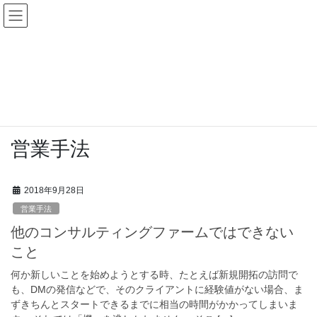
コ
ナ
ン
ビ
テ
ゲ
ン
ー
コラム
ツ
シ
へ
ョ
ス
ン
HOME
コラム
営業手法
キ
に
ッ
移
プ
動
営業手法
2018年9月28日
営業手法
他のコンサルティングファームではできない
こと
何か新しいことを始めようとする時、たとえば新規開拓の訪問で
も、DMの発信などで、そのクライアントに経験値がない場合、ま
ずきちんとスタートできるまでに相当の時間がかかってしまいま