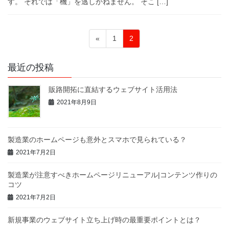
す。 それでは「機」を逃しかねません。 そこ […]
投
固
固
«
1
2
稿
定
定
ペ
ペ
ナ
最近の投稿
ー
ー
ビ
ジ
ジ
販路開拓に直結するウェブサイト活用法
ゲ
2021年8月9日
ー
シ
ョ
製造業のホームページも意外とスマホで見られている？
ン
2021年7月2日
製造業が注意すべきホームページリニューアル|コンテンツ作りの
コツ
2021年7月2日
新規事業のウェブサイト立ち上げ時の最重要ポイントとは？